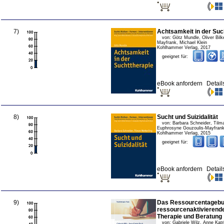
7
)
Achtsamkeit in der Suc
von:
Götz Mundle, Oliver Bil
Mayfrank, Michael Klein
Kohlhammer Verlag
,
2017
geeignet für:
eBook anfordern
Detail
8
)
Sucht und Suizidalität
von:
Barbara Schneider, Tilma
Euphrosyne Gouzoulis-Mayfrank,
Kohlhammer Verlag
,
2015
geeignet für:
eBook anfordern
Detail
9
)
Das Ressourcentagebuc
ressourcenaktivierende
Therapie und Beratung
von:
Gabriele Wilz, Anne Katr