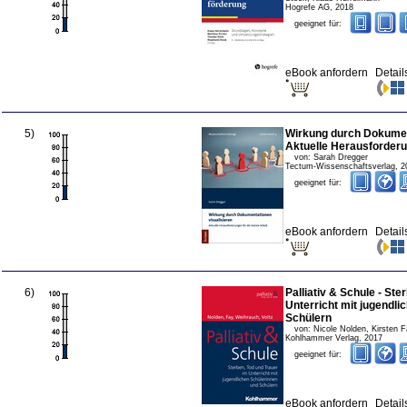
Hogrefe AG
,
2018
geeignet für:
eBook anfordern
Detail
5
)
Wirkung durch Dokument
Aktuelle Herausforderun
von:
Sarah Dregger
Tectum-Wissenschaftsverlag
,
2
geeignet für:
eBook anfordern
Detail
6
)
Palliativ & Schule - Ste
Unterricht mit jugendli
Schülern
von:
Nicole Nolden, Kirsten 
Kohlhammer Verlag
,
2017
geeignet für:
eBook anfordern
Detail