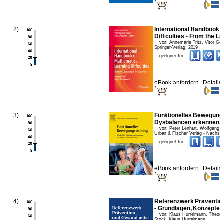
2
)
International Handbook
Difficulties - From the
von:
Annemarie Fritz, Vitor 
Springer-Verlag
,
2019
geeignet für:
eBook anfordern
Detail
3
)
Funktionelles Bewegung
Dysbalancen erkennen,
von:
Peter Lenhart, Wolfgang 
Urban & Fischer Verlag - Nach
geeignet für:
eBook anfordern
Detail
4
)
Referenzwerk Präventi
- Grundlagen, Konzept
von:
Klaus Hurrelmann, Theod
Stock, Klaus Hurrelmann